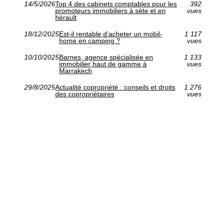
14/5/2026
Top 4 des cabinets comptables pour les
392
promoteurs immobiliers à sète et en
vues
hérault
18/12/2025
Est-il rentable d’acheter un mobil-
1 117
home en camping ?
vues
10/10/2025
Barnes, agence spécialisée en
1 133
immobilier haut de gamme à
vues
Marrakech
29/8/2025
Actualité copropriété : conseils et droits
1 276
des copropriétaires
vues